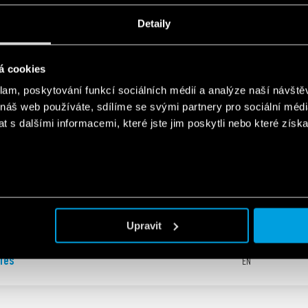
for electrical panels and industrial
EN
Detaily
n
á cookies
ndustrial applications
EN
klam, poskytování funkcí sociálních médií a analýze naší návšt
 náš web používáte, sdílíme se svými partnery pro sociální média
 s dalšími informacemi, které jste jim poskytli nebo které získa
eries
EN
Upravit
ies
EN