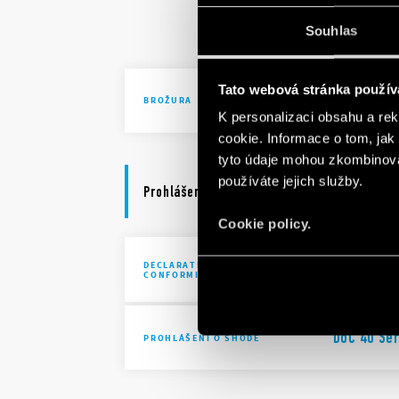
Solutions 
Souhlas
automatio
Tato webová stránka použív
Brochure I
BROŽURA
K personalizaci obsahu a re
cookie. Informace o tom, jak
tyto údaje mohou zkombinovat
používáte jejich služby.
Prohlášení o shodě
Cookie policy.
DECLARATION OF
UKCA 40 S
CONFORMITY - UKCA
DoC 40 Ser
PROHLÁŠENÍ O SHODĚ