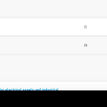
CS
EN
for electrical panels and industrial
EN
n