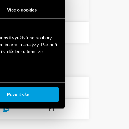
PDF
Více o cookies
PDF
ěvnosti využíváme soubory
, inzerci a analýzy. Partneři
li v důsledku toho, že
PDF
Povolit vše
PDF