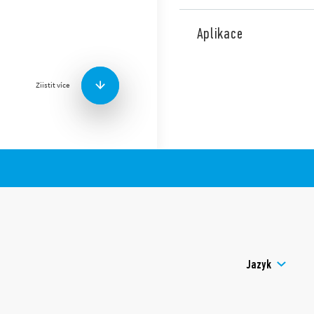
Typ 40.61 je relé do patice/
řady 95. Rastr vývodů 5 mm
Aplikace
Vlastnosti:
Ziistit více
AC nebo DC cívky (650
kontaktní materiál bez
6 kV(1,2/50 μs), vzdušn
kontakty 8 mm
splňuje ČSN EN 60335-1
(zkouška žhavou smyč
patice řady 95 do ploš
TH35 se šroubovými, b
LED a EMC odrušovací 
jako příslušenství
reléové krytí: RT II – o
Jazyk
odolné (volitelné)