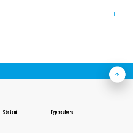
plošných spojů. Kontakt 1P/16A. Patice
.
 nebo 500 mW)
 Cd
á vzdálenost i povrchová cesta cívka-
 pro přístroje pro domácnost bez dozoru
kou)
ných spojů nebo na DIN-lištu ČSN EN 60715
ezešroubovými nebo push-in svorkami
moduly řady 99 a časové moduly 86.30
plachům odolné (standard), RT III – mytí
Stažení
Typ souboru