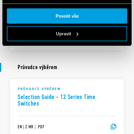
Cookie policy.
BROŽURA
Povolit vše
Lighting management
Upravit
EN
|
5 MB
|
.
PDF
Průvodce výběrem
PRŮVODCE VÝBĚREM
Selection Guide - 12 Series Time
Switches
EN
|
2 MB
|
.
PDF