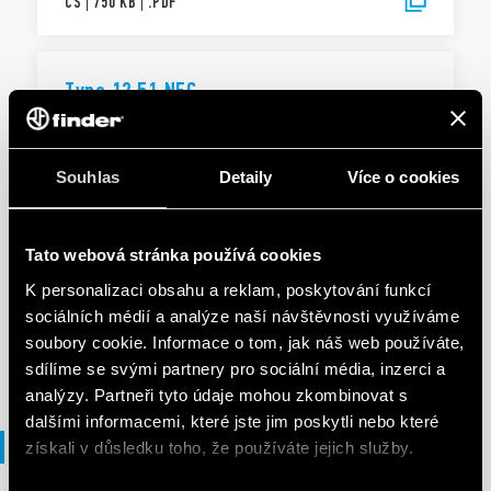
CS
|
750 KB
|
.
PDF
Type 12.51 NFC
EN
|
746 KB
|
.
PDF
Souhlas
Detaily
Více o cookies
Tato webová stránka používá cookies
Typu 12.51 NFC
K personalizaci obsahu a reklam, poskytování funkcí
sociálních médií a analýze naší návštěvnosti využíváme
soubory cookie. Informace o tom, jak náš web používáte,
SK
|
|
.
PDF
sdílíme se svými partnery pro sociální média, inzerci a
analýzy. Partneři tyto údaje mohou zkombinovat s
dalšími informacemi, které jste jim poskytli nebo které
Brožura
získali v důsledku toho, že používáte jejich služby.