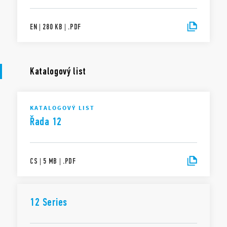
transparentnost ohledně dat generovaných vašimi připojenými chytrými
zařízeními. Chcete-li se dozvědět více o svých právech, o tom, jak jsou tato
data generována, kdo k nim má přístup a jak je můžete spravovat,
EN
|
280 KB
|
.
PDF
přečtěte si prosím naše Oznámení o ochraně osobních údajů podle Aktu o
datech kliknutím
zde
.
Katalogový list
KATALOGOVÝ LIST
Řada 12
CS
|
5 MB
|
.
PDF
12 Series