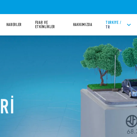
FUAR VE
TURKIYE /
HABERLER
HAKKIMIZDA
ETKİNLİKLER
TR
Rİ