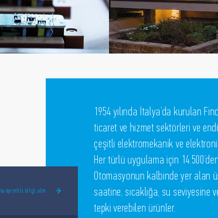
1954 yılında İtalya’da kurulan Find
ticaret ve hizmet sektörleri ve end
çeşitli elektromekanik ve elektroni
Her türlü uygulama için 14.500’den
Otomasyonun kalbinde yer alan ür
saatine, sıcaklığa, su seviyesine v
ha ayrıntılı bilgi alın
tepki verebilen ürünler.