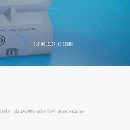
MODÜLER OTOMAT
ENDÜSTRİYEL
YE
2
3
4
GÜÇ RÖLELERİ 68 SERİSİ
80.01 NFC TEKNOL
OTOMASYON
VA
ILE
lanlarında 14,500’ü aşkın farklı ürünün uzman