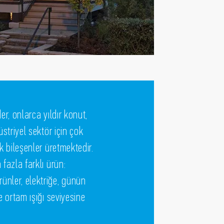
er, onlarca yıldır konut,
üstriyel sektör için çok
k bileşenler üretmektedir.
 fazla farklı ürün:
ünler, elektriğe, günün
e ortam ışığı seviyesine